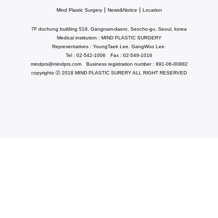
Mind Plastic Surgery
News&Notice
Location
7F dochung building 519, Gangnam-daero, Seocho-gu, Seoul, korea
Medical institution : MIND PLASTIC SURGERY
Representatives : YoungTaek Lee. GangWoo Lee.
Tel : 02-542-1006
Fax : 02-549-1016
mindprs@mindprs.com
Business registration number : 891-06-00882
copyrights ⓒ 2018 MIND PLASTIC SURERY ALL RIGHT RESERVED