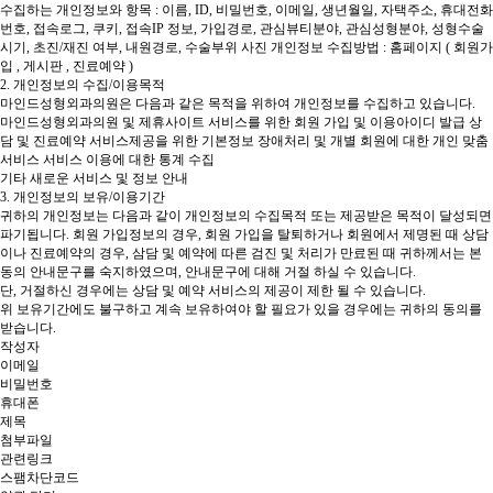
수집하는 개인정보와 항목 : 이름, ID, 비밀번호, 이메일, 생년월일, 자택주소, 휴대전화
번호, 접속로그, 쿠키, 접속IP 정보, 가입경로, 관심뷰티분야, 관심성형분야, 성형수술
시기, 초진/재진 여부, 내원경로, 수술부위 사진
개인정보 수집방법 : 홈페이지 ( 회원가
입 , 게시판 , 진료예약 )
2. 개인정보의 수집/이용목적
마인드성형외과의원은 다음과 같은 목적을 위하여 개인정보를 수집하고 있습니다.
마인드성형외과의원 및 제휴사이트 서비스를 위한 회원 가입 및 이용아이디 발급
상
담 및 진료예약 서비스제공을 위한 기본정보
장애처리 및 개별 회원에 대한 개인 맞춤
서비스
서비스 이용에 대한 통계 수집
기타 새로운 서비스 및 정보 안내
3. 개인정보의 보유/이용기간
귀하의 개인정보는 다음과 같이 개인정보의 수집목적 또는 제공받은 목적이 달성되면
파기됩니다.
회원 가입정보의 경우, 회원 가입을 탈퇴하거나 회원에서 제명된 때
상담
이나 진료예약의 경우, 삼담 및 예약에 따른 검진 및 처리가 만료된 때 귀하께서는 본
동의 안내문구를 숙지하였으며, 안내문구에 대해 거절 하실 수 있습니다.
단, 거절하신 경우에는 상담 및 예약 서비스의 제공이 제한 될 수 있습니다.
위 보유기간에도 불구하고 계속 보유하여야 할 필요가 있을 경우에는 귀하의 동의를
받습니다.
작성자
이메일
비밀번호
휴대폰
제목
첨부파일
관련링크
스팸차단코드