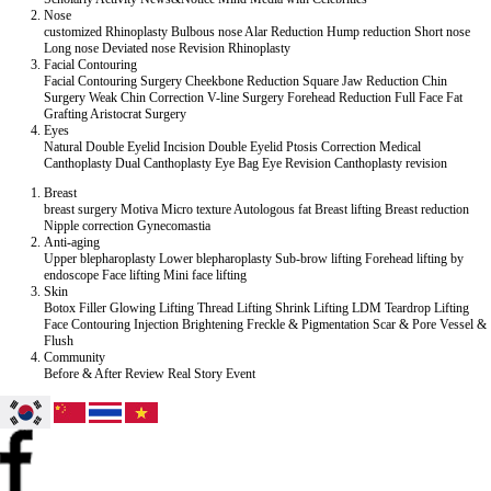
Nose
customized Rhinoplasty
Bulbous nose
Alar Reduction
Hump reduction
Short nose
Long nose
Deviated nose
Revision Rhinoplasty
Facial Contouring
Facial Contouring Surgery
Cheekbone Reduction
Square Jaw Reduction
Chin
Surgery
Weak Chin Correction
V-line Surgery
Forehead Reduction
Full Face Fat
Grafting
Aristocrat Surgery
Eyes
Natural Double Eyelid
Incision Double Eyelid
Ptosis Correction
Medical
Canthoplasty
Dual Canthoplasty
Eye Bag
Eye Revision
Canthoplasty revision
Breast
breast surgery
Motiva
Micro texture
Autologous fat
Breast lifting
Breast reduction
Nipple correction
Gynecomastia
Anti-aging
Upper blepharoplasty
Lower blepharoplasty
Sub-brow lifting
Forehead lifting by
endoscope
Face lifting
Mini face lifting
Skin
Botox
Filler
Glowing Lifting
Thread Lifting
Shrink Lifting
LDM Teardrop Lifting
Face Contouring Injection
Brightening
Freckle & Pigmentation
Scar & Pore
Vessel &
Flush
Community
Before & After
Review
Real Story
Event