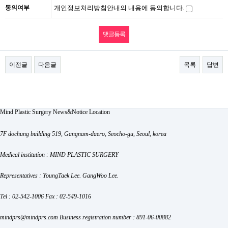
동의여부
개인정보처리방침안내의 내용에 동의합니다.
이전글
다음글
목록
답변
Mind Plastic Surgery
News&Notice
Location
7F dochung building 519, Gangnam-daero, Seocho-gu, Seoul, korea
Medical institution : MIND PLASTIC SURGERY
Representatives : YoungTaek Lee. GangWoo Lee.
Tel : 02-542-1006
Fax : 02-549-1016
mindprs@mindprs.com
Business registration number : 891-06-00882