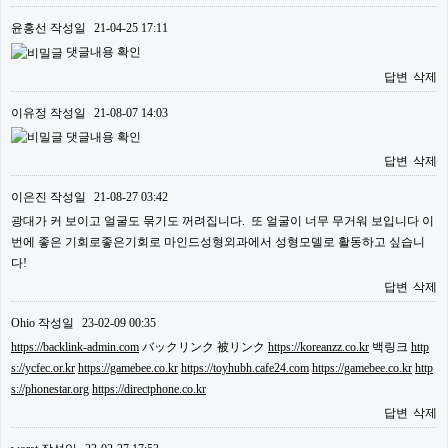
윤홍선
작성일
21-04-25 17:11
댓글내용 확인
답변
삭제
이유정
작성일
21-08-07 14:03
댓글내용 확인
답변
삭제
이은진
작성일
21-08-27 03:42
광대가 커 보이고 얼굴도 묶기도 꺼려집니다. 또 얼굴이 너무 무거워 보입니다 이
번에 좋은 기회로좋은기회로 마인드성형외과에서 성형모델로 활동하고 싶습니
다!
답변
삭제
Ohio
작성일
23-02-09 00:35
https://backlink-admin.com
バックリンク 被リンク
https://koreanzz.co.kr
백링크
http
s://ycfec.or.kr
https://gamebee.co.kr
https://toyhubh.cafe24.com
https://gamebee.co.kr
http
s://phonestar.org
https://directphone.co.kr
답변
삭제