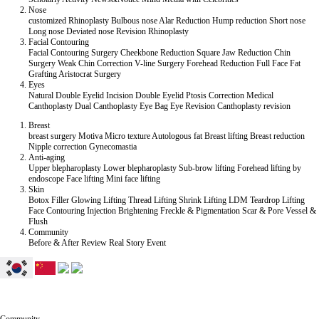
Nose
customized Rhinoplasty
Bulbous nose
Alar Reduction
Hump reduction
Short nose
Long nose
Deviated nose
Revision Rhinoplasty
Facial Contouring
Facial Contouring Surgery
Cheekbone Reduction
Square Jaw Reduction
Chin
Surgery
Weak Chin Correction
V-line Surgery
Forehead Reduction
Full Face Fat
Grafting
Aristocrat Surgery
Eyes
Natural Double Eyelid
Incision Double Eyelid
Ptosis Correction
Medical
Canthoplasty
Dual Canthoplasty
Eye Bag
Eye Revision
Canthoplasty revision
Breast
breast surgery
Motiva
Micro texture
Autologous fat
Breast lifting
Breast reduction
Nipple correction
Gynecomastia
Anti-aging
Upper blepharoplasty
Lower blepharoplasty
Sub-brow lifting
Forehead lifting by
endoscope
Face lifting
Mini face lifting
Skin
Botox
Filler
Glowing Lifting
Thread Lifting
Shrink Lifting
LDM Teardrop Lifting
Face Contouring Injection
Brightening
Freckle & Pigmentation
Scar & Pore
Vessel &
Flush
Community
Before & After
Review
Real Story
Event