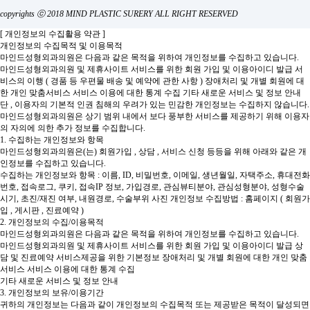
copyrights ⓒ 2018 MIND PLASTIC SURERY ALL RIGHT RESERVED
[ 개인정보의 수집활용 약관 ]
개인정보의 수집목적 및 이용목적
마인드성형외과의원은 다음과 같은 목적을 위하여 개인정보를 수집하고 있습니다.
마인드성형외과의원 및 제휴사이트 서비스를 위한 회원 가입 및 이용아이디 발급
서
비스의 이행 ( 경품 등 우편물 배송 및 예약에 관한 사항 )
장애처리 및 개별 회원에 대
한 개인 맞춤서비스
서비스 이용에 대한 통계 수집
기타 새로운 서비스 및 정보 안내
단 , 이용자의 기본적 인권 침해의 우려가 있는 민감한 개인정보는 수집하지 않습니다.
마인드성형외과의원은 상기 범위 내에서 보다 풍부한 서비스를 제공하기 위해 이용자
의 자의에 의한 추가 정보를 수집합니다.
1. 수집하는 개인정보와 항목
마인드성형외과의원은(는) 회원가입 , 상담 , 서비스 신청 등등을 위해 아래와 같은 개
인정보를 수집하고 있습니다.
수집하는 개인정보와 항목 : 이름, ID, 비밀번호, 이메일, 생년월일, 자택주소, 휴대전화
번호, 접속로그, 쿠키, 접속IP 정보, 가입경로, 관심뷰티분야, 관심성형분야, 성형수술
시기, 초진/재진 여부, 내원경로, 수술부위 사진
개인정보 수집방법 : 홈페이지 ( 회원가
입 , 게시판 , 진료예약 )
2. 개인정보의 수집/이용목적
마인드성형외과의원은 다음과 같은 목적을 위하여 개인정보를 수집하고 있습니다.
마인드성형외과의원 및 제휴사이트 서비스를 위한 회원 가입 및 이용아이디 발급
상
담 및 진료예약 서비스제공을 위한 기본정보
장애처리 및 개별 회원에 대한 개인 맞춤
서비스
서비스 이용에 대한 통계 수집
기타 새로운 서비스 및 정보 안내
3. 개인정보의 보유/이용기간
귀하의 개인정보는 다음과 같이 개인정보의 수집목적 또는 제공받은 목적이 달성되면