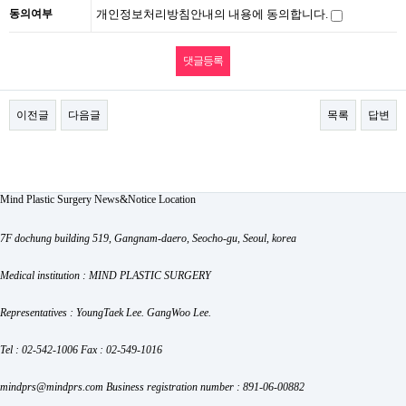
동의여부
개인정보처리방침안내의 내용에 동의합니다.
이전글
다음글
목록
답변
Mind Plastic Surgery
News&Notice
Location
7F dochung building 519, Gangnam-daero, Seocho-gu, Seoul, korea
Medical institution : MIND PLASTIC SURGERY
Representatives : YoungTaek Lee. GangWoo Lee.
Tel : 02-542-1006
Fax : 02-549-1016
mindprs@mindprs.com
Business registration number : 891-06-00882