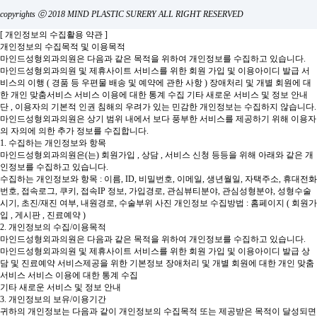
copyrights ⓒ 2018 MIND PLASTIC SURERY ALL RIGHT RESERVED
[ 개인정보의 수집활용 약관 ]
개인정보의 수집목적 및 이용목적
마인드성형외과의원은 다음과 같은 목적을 위하여 개인정보를 수집하고 있습니다.
마인드성형외과의원 및 제휴사이트 서비스를 위한 회원 가입 및 이용아이디 발급
서
비스의 이행 ( 경품 등 우편물 배송 및 예약에 관한 사항 )
장애처리 및 개별 회원에 대
한 개인 맞춤서비스
서비스 이용에 대한 통계 수집
기타 새로운 서비스 및 정보 안내
단 , 이용자의 기본적 인권 침해의 우려가 있는 민감한 개인정보는 수집하지 않습니다.
마인드성형외과의원은 상기 범위 내에서 보다 풍부한 서비스를 제공하기 위해 이용자
의 자의에 의한 추가 정보를 수집합니다.
1. 수집하는 개인정보와 항목
마인드성형외과의원은(는) 회원가입 , 상담 , 서비스 신청 등등을 위해 아래와 같은 개
인정보를 수집하고 있습니다.
수집하는 개인정보와 항목 : 이름, ID, 비밀번호, 이메일, 생년월일, 자택주소, 휴대전화
번호, 접속로그, 쿠키, 접속IP 정보, 가입경로, 관심뷰티분야, 관심성형분야, 성형수술
시기, 초진/재진 여부, 내원경로, 수술부위 사진
개인정보 수집방법 : 홈페이지 ( 회원가
입 , 게시판 , 진료예약 )
2. 개인정보의 수집/이용목적
마인드성형외과의원은 다음과 같은 목적을 위하여 개인정보를 수집하고 있습니다.
마인드성형외과의원 및 제휴사이트 서비스를 위한 회원 가입 및 이용아이디 발급
상
담 및 진료예약 서비스제공을 위한 기본정보
장애처리 및 개별 회원에 대한 개인 맞춤
서비스
서비스 이용에 대한 통계 수집
기타 새로운 서비스 및 정보 안내
3. 개인정보의 보유/이용기간
귀하의 개인정보는 다음과 같이 개인정보의 수집목적 또는 제공받은 목적이 달성되면