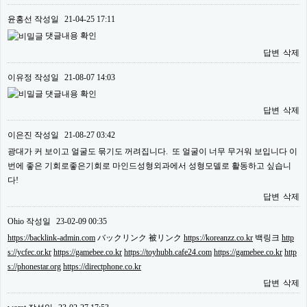
윤홍선
작성일
21-04-25 17:11
댓글내용 확인
답변
삭제
이유정
작성일
21-08-07 14:03
댓글내용 확인
답변
삭제
이은진
작성일
21-08-27 03:42
광대가 커 보이고 얼굴도 묶기도 꺼려집니다. 또 얼굴이 너무 무거워 보입니다 이
번에 좋은 기회로좋은기회로 마인드성형외과에서 성형모델로 활동하고 싶습니
다!
답변
삭제
Ohio
작성일
23-02-09 00:35
https://backlink-admin.com
バックリンク 被リンク
https://koreanzz.co.kr
백링크
http
s://ycfec.or.kr
https://gamebee.co.kr
https://toyhubh.cafe24.com
https://gamebee.co.kr
http
s://phonestar.org
https://directphone.co.kr
답변
삭제