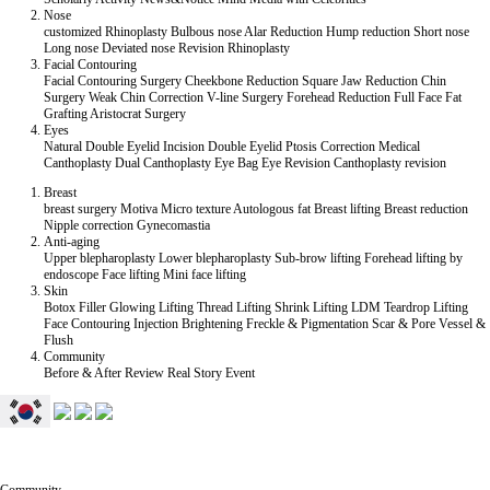
Nose
customized Rhinoplasty
Bulbous nose
Alar Reduction
Hump reduction
Short nose
Long nose
Deviated nose
Revision Rhinoplasty
Facial Contouring
Facial Contouring Surgery
Cheekbone Reduction
Square Jaw Reduction
Chin
Surgery
Weak Chin Correction
V-line Surgery
Forehead Reduction
Full Face Fat
Grafting
Aristocrat Surgery
Eyes
Natural Double Eyelid
Incision Double Eyelid
Ptosis Correction
Medical
Canthoplasty
Dual Canthoplasty
Eye Bag
Eye Revision
Canthoplasty revision
Breast
breast surgery
Motiva
Micro texture
Autologous fat
Breast lifting
Breast reduction
Nipple correction
Gynecomastia
Anti-aging
Upper blepharoplasty
Lower blepharoplasty
Sub-brow lifting
Forehead lifting by
endoscope
Face lifting
Mini face lifting
Skin
Botox
Filler
Glowing Lifting
Thread Lifting
Shrink Lifting
LDM Teardrop Lifting
Face Contouring Injection
Brightening
Freckle & Pigmentation
Scar & Pore
Vessel &
Flush
Community
Before & After
Review
Real Story
Event