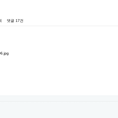
회
댓글
17건