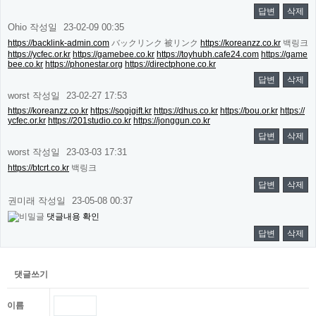
답변
삭제
Ohio
작성일
23-02-09 00:35
https://backlink-admin.com
バックリンク 被リンク
https://koreanzz.co.kr
백링크
https://ycfec.or.kr
https://gamebee.co.kr
https://toyhubh.cafe24.com
https://game
bee.co.kr
https://phonestar.org
https://directphone.co.kr
답변
삭제
worst
작성일
23-02-27 17:53
https://koreanzz.co.kr
https://sogigift.kr
https://dhus.co.kr
https://bou.or.kr
https://
ycfec.or.kr
https://201studio.co.kr
https://jonggun.co.kr
답변
삭제
worst
작성일
23-03-03 17:31
https://btcrt.co.kr
백링크
답변
삭제
권미래
작성일
23-05-08 00:37
댓글내용 확인
답변
삭제
댓글쓰기
이름