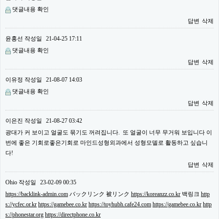
댓글내용 확인
답변
삭제
윤홍선
작성일
21-04-25 17:11
댓글내용 확인
답변
삭제
이유정
작성일
21-08-07 14:03
댓글내용 확인
답변
삭제
이은진
작성일
21-08-27 03:42
광대가 커 보이고 얼굴도 묶기도 꺼려집니다. 또 얼굴이 너무 무거워 보입니다 이
번에 좋은 기회로좋은기회로 마인드성형외과에서 성형모델로 활동하고 싶습니
다!
답변
삭제
Ohio
작성일
23-02-09 00:35
https://backlink-admin.com
バックリンク 被リンク
https://koreanzz.co.kr
백링크
http
s://ycfec.or.kr
https://gamebee.co.kr
https://toyhubh.cafe24.com
https://gamebee.co.kr
http
s://phonestar.org
https://directphone.co.kr