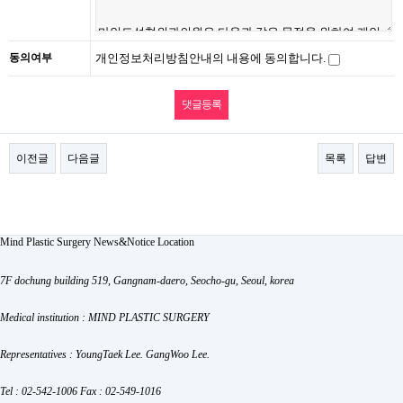
동의여부
개인정보처리방침안내의 내용에 동의합니다.
이전글
다음글
목록
답변
Mind Plastic Surgery
News&Notice
Location
7F dochung building 519, Gangnam-daero, Seocho-gu, Seoul, korea
Medical institution : MIND PLASTIC SURGERY
Representatives : YoungTaek Lee. GangWoo Lee.
Tel : 02-542-1006
Fax : 02-549-1016