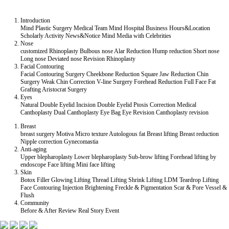
Introduction
Mind Plastic Surgery
Medical Team
Mind Hospital
Business Hours&Location
Scholarly Activity
News&Notice
Mind Media
with Celebrities
Nose
customized Rhinoplasty
Bulbous nose
Alar Reduction
Hump reduction
Short nose
Long nose
Deviated nose
Revision Rhinoplasty
Facial Contouring
Facial Contouring Surgery
Cheekbone Reduction
Square Jaw Reduction
Chin
Surgery
Weak Chin Correction
V-line Surgery
Forehead Reduction
Full Face Fat
Grafting
Aristocrat Surgery
Eyes
Natural Double Eyelid
Incision Double Eyelid
Ptosis Correction
Medical
Canthoplasty
Dual Canthoplasty
Eye Bag
Eye Revision
Canthoplasty revision
Breast
breast surgery
Motiva
Micro texture
Autologous fat
Breast lifting
Breast reduction
Nipple correction
Gynecomastia
Anti-aging
Upper blepharoplasty
Lower blepharoplasty
Sub-brow lifting
Forehead lifting by
endoscope
Face lifting
Mini face lifting
Skin
Botox
Filler
Glowing Lifting
Thread Lifting
Shrink Lifting
LDM Teardrop Lifting
Face Contouring Injection
Brightening
Freckle & Pigmentation
Scar & Pore
Vessel &
Flush
Community
Before & After
Review
Real Story
Event