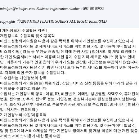
mindprs@mindprs.com
Business registration number : 891-06-00882
copyrights ⓒ 2018 MIND PLASTIC SURERY ALL RIGHT RESERVED
[ 개인정보의 수집활용 약관 ]
개인정보의 수집목적 및 이용목적
마인드성형외과의원은 다음과 같은 목적을 위하여 개인정보를 수집하고 있습니다.
마인드성형외과의원 및 제휴사이트 서비스를 위한 회원 가입 및 이용아이디 발급
서
비스의 이행 ( 경품 등 우편물 배송 및 예약에 관한 사항 )
장애처리 및 개별 회원에 대
한 개인 맞춤서비스
서비스 이용에 대한 통계 수집
기타 새로운 서비스 및 정보 안내
단 , 이용자의 기본적 인권 침해의 우려가 있는 민감한 개인정보는 수집하지 않습니다.
마인드성형외과의원은 상기 범위 내에서 보다 풍부한 서비스를 제공하기 위해 이용자
의 자의에 의한 추가 정보를 수집합니다.
1. 수집하는 개인정보와 항목
마인드성형외과의원은(는) 회원가입 , 상담 , 서비스 신청 등등을 위해 아래와 같은 개
인정보를 수집하고 있습니다.
수집하는 개인정보와 항목 : 이름, ID, 비밀번호, 이메일, 생년월일, 자택주소, 휴대전화
번호, 접속로그, 쿠키, 접속IP 정보, 가입경로, 관심뷰티분야, 관심성형분야, 성형수술
시기, 초진/재진 여부, 내원경로, 수술부위 사진
개인정보 수집방법 : 홈페이지 ( 회원가
입 , 게시판 , 진료예약 )
2. 개인정보의 수집/이용목적
마인드성형외과의원은 다음과 같은 목적을 위하여 개인정보를 수집하고 있습니다.
마인드성형외과의원 및 제휴사이트 서비스를 위한 회원 가입 및 이용아이디 발급
상
담 및 진료예약 서비스제공을 위한 기본정보
장애처리 및 개별 회원에 대한 개인 맞춤
서비스
서비스 이용에 대한 통계 수집