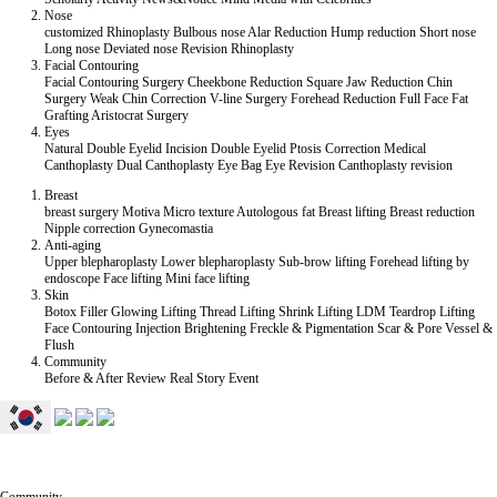
Nose
customized Rhinoplasty
Bulbous nose
Alar Reduction
Hump reduction
Short nose
Long nose
Deviated nose
Revision Rhinoplasty
Facial Contouring
Facial Contouring Surgery
Cheekbone Reduction
Square Jaw Reduction
Chin
Surgery
Weak Chin Correction
V-line Surgery
Forehead Reduction
Full Face Fat
Grafting
Aristocrat Surgery
Eyes
Natural Double Eyelid
Incision Double Eyelid
Ptosis Correction
Medical
Canthoplasty
Dual Canthoplasty
Eye Bag
Eye Revision
Canthoplasty revision
Breast
breast surgery
Motiva
Micro texture
Autologous fat
Breast lifting
Breast reduction
Nipple correction
Gynecomastia
Anti-aging
Upper blepharoplasty
Lower blepharoplasty
Sub-brow lifting
Forehead lifting by
endoscope
Face lifting
Mini face lifting
Skin
Botox
Filler
Glowing Lifting
Thread Lifting
Shrink Lifting
LDM Teardrop Lifting
Face Contouring Injection
Brightening
Freckle & Pigmentation
Scar & Pore
Vessel &
Flush
Community
Before & After
Review
Real Story
Event