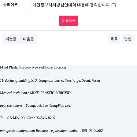
동의여부
개인정보처리방침안내의 내용에 동의합니다.
이전글
다음글
목록
답변
Mind Plastic Surgery
News&Notice
Location
7F dochung building 519, Gangnam-daero, Seocho-gu, Seoul, korea
Medical institution : MIND PLASTIC SURGERY
Representatives : YoungTaek Lee. GangWoo Lee.
Tel : 02-542-1006
Fax : 02-549-1016
mindprs@mindprs.com
Business registration number : 891-06-00882