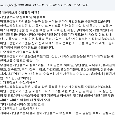
copyrights ⓒ 2018 MIND PLASTIC SURERY ALL RIGHT RESERVED
[ 개인정보의 수집활용 약관 ]
개인정보의 수집목적 및 이용목적
마인드성형외과의원은 다음과 같은 목적을 위하여 개인정보를 수집하고 있습니다.
마인드성형외과의원 및 제휴사이트 서비스를 위한 회원 가입 및 이용아이디 발급
서
비스의 이행 ( 경품 등 우편물 배송 및 예약에 관한 사항 )
장애처리 및 개별 회원에 대
한 개인 맞춤서비스
서비스 이용에 대한 통계 수집
기타 새로운 서비스 및 정보 안내
단 , 이용자의 기본적 인권 침해의 우려가 있는 민감한 개인정보는 수집하지 않습니다.
마인드성형외과의원은 상기 범위 내에서 보다 풍부한 서비스를 제공하기 위해 이용자
의 자의에 의한 추가 정보를 수집합니다.
1. 수집하는 개인정보와 항목
마인드성형외과의원은(는) 회원가입 , 상담 , 서비스 신청 등등을 위해 아래와 같은 개
인정보를 수집하고 있습니다.
수집하는 개인정보와 항목 : 이름, ID, 비밀번호, 이메일, 생년월일, 자택주소, 휴대전화
번호, 접속로그, 쿠키, 접속IP 정보, 가입경로, 관심뷰티분야, 관심성형분야, 성형수술
시기, 초진/재진 여부, 내원경로, 수술부위 사진
개인정보 수집방법 : 홈페이지 ( 회원가
입 , 게시판 , 진료예약 )
2. 개인정보의 수집/이용목적
마인드성형외과의원은 다음과 같은 목적을 위하여 개인정보를 수집하고 있습니다.
마인드성형외과의원 및 제휴사이트 서비스를 위한 회원 가입 및 이용아이디 발급
상
담 및 진료예약 서비스제공을 위한 기본정보
장애처리 및 개별 회원에 대한 개인 맞춤
서비스
서비스 이용에 대한 통계 수집
기타 새로운 서비스 및 정보 안내
3. 개인정보의 보유/이용기간
귀하의 개인정보는 다음과 같이 개인정보의 수집목적 또는 제공받은 목적이 달성되면