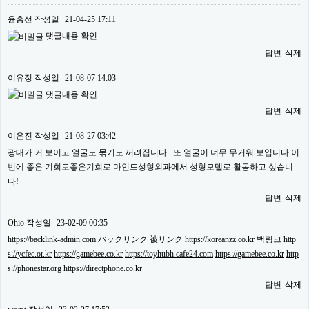
윤홍선
작성일
21-04-25 17:11
댓글내용 확인
답변
삭제
이유정
작성일
21-08-07 14:03
댓글내용 확인
답변
삭제
이은진
작성일
21-08-27 03:42
광대가 커 보이고 얼굴도 묶기도 꺼려집니다. 또 얼굴이 너무 무거워 보입니다 이
번에 좋은 기회로좋은기회로 마인드성형외과에서 성형모델로 활동하고 싶습니
다!
답변
삭제
Ohio
작성일
23-02-09 00:35
https://backlink-admin.com
バックリンク 被リンク
https://koreanzz.co.kr
백링크
http
s://ycfec.or.kr
https://gamebee.co.kr
https://toyhubh.cafe24.com
https://gamebee.co.kr
http
s://phonestar.org
https://directphone.co.kr
답변
삭제