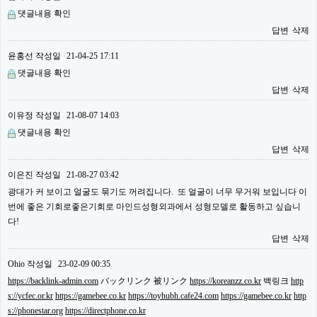
댓글내용 확인
답변
삭제
윤홍선
작성일
21-04-25 17:11
댓글내용 확인
답변
삭제
이유정
작성일
21-08-07 14:03
댓글내용 확인
답변
삭제
이은진
작성일
21-08-27 03:42
광대가 커 보이고 얼굴도 묶기도 꺼려집니다. 또 얼굴이 너무 무거워 보입니다 이
번에 좋은 기회로좋은기회로 마인드성형외과에서 성형모델로 활동하고 싶습니
다!
답변
삭제
Ohio
작성일
23-02-09 00:35
https://backlink-admin.com
バックリンク 被リンク
https://koreanzz.co.kr
백링크
http
s://ycfec.or.kr
https://gamebee.co.kr
https://toyhubh.cafe24.com
https://gamebee.co.kr
http
s://phonestar.org
https://directphone.co.kr