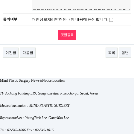
동의여부
개인정보처리방침안내의 내용에 동의합니다.
이전글
다음글
목록
답변
Mind Plastic Surgery
News&Notice
Location
7F dochung building 519, Gangnam-daero, Seocho-gu, Seoul, korea
Medical institution : MIND PLASTIC SURGERY
Representatives : YoungTaek Lee. GangWoo Lee.
Tel : 02-542-1006
Fax : 02-549-1016