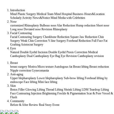
Introduction
Mind Plastic Surgery
Medical Team
Mind Hospital
Business Hours&Location
Scholarly Activity
News&Notice
Mind Media
with Celebrities
Nose
customized Rhinoplasty
Bulbous nose
Alar Reduction
Hump reduction
Short nose
Long nose
Deviated nose
Revision Rhinoplasty
Facial Contouring
Facial Contouring Surgery
Cheekbone Reduction
Square Jaw Reduction
Chin
Surgery
Weak Chin Correction
V-line Surgery
Forehead Reduction
Full Face Fat
Grafting
Aristocrat Surgery
Eyes
Natural Double Eyelid
Incision Double Eyelid
Ptosis Correction
Medical
Canthoplasty
Dual Canthoplasty
Eye Bag
Eye Revision
Canthoplasty revision
Breast
breast surgery
Motiva
Micro texture
Autologous fat
Breast lifting
Breast reduction
Nipple correction
Gynecomastia
Anti-aging
Upper blepharoplasty
Lower blepharoplasty
Sub-brow lifting
Forehead lifting by
endoscope
Face lifting
Mini face lifting
Skin
Botox
Filler
Glowing Lifting
Thread Lifting
Shrink Lifting
LDM Teardrop Lifting
Face Contouring Injection
Brightening
Freckle & Pigmentation
Scar & Pore
Vessel &
Flush
Community
Before & After
Review
Real Story
Event