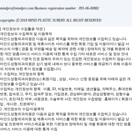
mindprs@mindprs.com
Business registration number : 891-06-00882
copyrights ⓒ 2018 MIND PLASTIC SURERY ALL RIGHT RESERVED
[ 개인정보의 수집활용 약관 ]
개인정보의 수집목적 및 이용목적
마인드성형외과의원은 다음과 같은 목적을 위하여 개인정보를 수집하고 있습니다.
마인드성형외과의원 및 제휴사이트 서비스를 위한 회원 가입 및 이용아이디 발급
서
비스의 이행 ( 경품 등 우편물 배송 및 예약에 관한 사항 )
장애처리 및 개별 회원에 대
한 개인 맞춤서비스
서비스 이용에 대한 통계 수집
기타 새로운 서비스 및 정보 안내
단 , 이용자의 기본적 인권 침해의 우려가 있는 민감한 개인정보는 수집하지 않습니다.
마인드성형외과의원은 상기 범위 내에서 보다 풍부한 서비스를 제공하기 위해 이용자
의 자의에 의한 추가 정보를 수집합니다.
1. 수집하는 개인정보와 항목
마인드성형외과의원은(는) 회원가입 , 상담 , 서비스 신청 등등을 위해 아래와 같은 개
인정보를 수집하고 있습니다.
수집하는 개인정보와 항목 : 이름, ID, 비밀번호, 이메일, 생년월일, 자택주소, 휴대전화
번호, 접속로그, 쿠키, 접속IP 정보, 가입경로, 관심뷰티분야, 관심성형분야, 성형수술
시기, 초진/재진 여부, 내원경로, 수술부위 사진
개인정보 수집방법 : 홈페이지 ( 회원가
입 , 게시판 , 진료예약 )
2. 개인정보의 수집/이용목적
마인드성형외과의원은 다음과 같은 목적을 위하여 개인정보를 수집하고 있습니다.
마인드성형외과의원 및 제휴사이트 서비스를 위한 회원 가입 및 이용아이디 발급
상
담 및 진료예약 서비스제공을 위한 기본정보
장애처리 및 개별 회원에 대한 개인 맞춤
서비스
서비스 이용에 대한 통계 수집