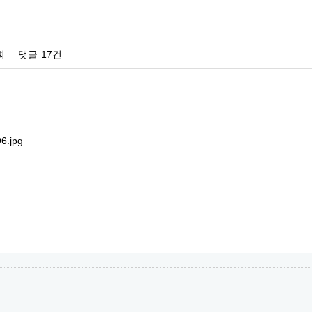
회
댓글
17건