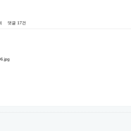
회
댓글
17건