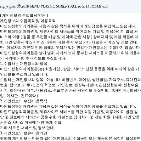
copyrights ⓒ 2018 MIND PLASTIC SURERY ALL RIGHT RESERVED
[ 개인정보의 수집활용 약관 ]
개인정보의 수집목적 및 이용목적
마인드성형외과의원은 다음과 같은 목적을 위하여 개인정보를 수집하고 있습니다.
마인드성형외과의원 및 제휴사이트 서비스를 위한 회원 가입 및 이용아이디 발급
서
비스의 이행 ( 경품 등 우편물 배송 및 예약에 관한 사항 )
장애처리 및 개별 회원에 대
한 개인 맞춤서비스
서비스 이용에 대한 통계 수집
기타 새로운 서비스 및 정보 안내
단 , 이용자의 기본적 인권 침해의 우려가 있는 민감한 개인정보는 수집하지 않습니다.
마인드성형외과의원은 상기 범위 내에서 보다 풍부한 서비스를 제공하기 위해 이용자
의 자의에 의한 추가 정보를 수집합니다.
1. 수집하는 개인정보와 항목
마인드성형외과의원은(는) 회원가입 , 상담 , 서비스 신청 등등을 위해 아래와 같은 개
인정보를 수집하고 있습니다.
수집하는 개인정보와 항목 : 이름, ID, 비밀번호, 이메일, 생년월일, 자택주소, 휴대전화
번호, 접속로그, 쿠키, 접속IP 정보, 가입경로, 관심뷰티분야, 관심성형분야, 성형수술
시기, 초진/재진 여부, 내원경로, 수술부위 사진
개인정보 수집방법 : 홈페이지 ( 회원가
입 , 게시판 , 진료예약 )
2. 개인정보의 수집/이용목적
마인드성형외과의원은 다음과 같은 목적을 위하여 개인정보를 수집하고 있습니다.
마인드성형외과의원 및 제휴사이트 서비스를 위한 회원 가입 및 이용아이디 발급
상
담 및 진료예약 서비스제공을 위한 기본정보
장애처리 및 개별 회원에 대한 개인 맞춤
서비스
서비스 이용에 대한 통계 수집
기타 새로운 서비스 및 정보 안내
3. 개인정보의 보유/이용기간
귀하의 개인정보는 다음과 같이 개인정보의 수집목적 또는 제공받은 목적이 달성되면