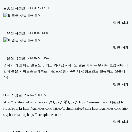
윤홍선
작성일
21-04-25 17:11
댓글내용 확인
답변
삭제
이유정
작성일
21-08-07 14:03
댓글내용 확인
답변
삭제
이은진
작성일
21-08-27 03:42
광대가 커 보이고 얼굴도 묶기도 꺼려집니다. 또 얼굴이 너무 무거워 보입니다 이
번에 좋은 기회로좋은기회로 마인드성형외과에서 성형모델로 활동하고 싶습니
다!
답변
삭제
Ohio
작성일
23-02-09 00:35
https://backlink-admin.com
バックリンク 被リンク
https://koreanzz.co.kr
백링크
http
s://ycfec.or.kr
https://gamebee.co.kr
https://toyhubh.cafe24.com
https://gamebee.co.kr
http
s://phonestar.org
https://directphone.co.kr
답변
삭제