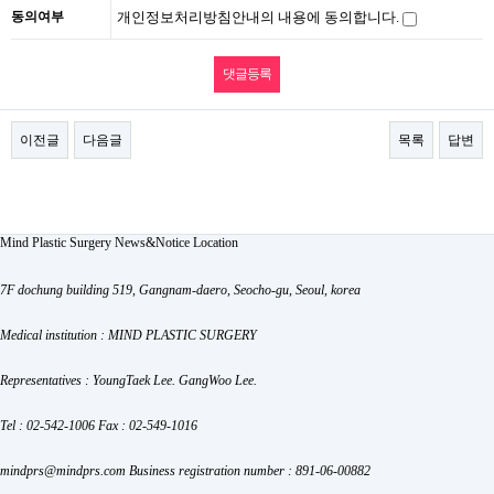
동의여부
개인정보처리방침안내의 내용에 동의합니다.
이전글
다음글
목록
답변
Mind Plastic Surgery
News&Notice
Location
7F dochung building 519, Gangnam-daero, Seocho-gu, Seoul, korea
Medical institution : MIND PLASTIC SURGERY
Representatives : YoungTaek Lee. GangWoo Lee.
Tel : 02-542-1006
Fax : 02-549-1016
mindprs@mindprs.com
Business registration number : 891-06-00882