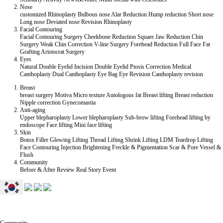
Nose
customized Rhinoplasty
Bulbous nose
Alar Reduction
Hump reduction
Short nose
Long nose
Deviated nose
Revision Rhinoplasty
Facial Contouring
Facial Contouring Surgery
Cheekbone Reduction
Square Jaw Reduction
Chin
Surgery
Weak Chin Correction
V-line Surgery
Forehead Reduction
Full Face Fat
Grafting
Aristocrat Surgery
Eyes
Natural Double Eyelid
Incision Double Eyelid
Ptosis Correction
Medical
Canthoplasty
Dual Canthoplasty
Eye Bag
Eye Revision
Canthoplasty revision
Breast
breast surgery
Motiva
Micro texture
Autologous fat
Breast lifting
Breast reduction
Nipple correction
Gynecomastia
Anti-aging
Upper blepharoplasty
Lower blepharoplasty
Sub-brow lifting
Forehead lifting by
endoscope
Face lifting
Mini face lifting
Skin
Botox
Filler
Glowing Lifting
Thread Lifting
Shrink Lifting
LDM Teardrop Lifting
Face Contouring Injection
Brightening
Freckle & Pigmentation
Scar & Pore
Vessel &
Flush
Community
Before & After
Review
Real Story
Event