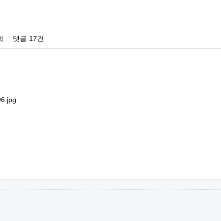
회
댓글
17건