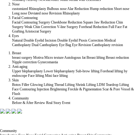
Nose
customized Rhinoplasty
Bulbous nose
Alar Reduction
Hump reduction
Short nose
Long nose
Deviated nose
Revision Rhinoplasty
Facial Contouring
Facial Contouring Surgery
Cheekbone Reduction
Square Jaw Reduction
Chin
Surgery
Weak Chin Correction
V-line Surgery
Forehead Reduction
Full Face Fat
Grafting
Aristocrat Surgery
Eyes
Natural Double Eyelid
Incision Double Eyelid
Ptosis Correction
Medical
Canthoplasty
Dual Canthoplasty
Eye Bag
Eye Revision
Canthoplasty revision
Breast
breast surgery
Motiva
Micro texture
Autologous fat
Breast lifting
Breast reduction
Nipple correction
Gynecomastia
Anti-aging
Upper blepharoplasty
Lower blepharoplasty
Sub-brow lifting
Forehead lifting by
endoscope
Face lifting
Mini face lifting
Skin
Botox
Filler
Glowing Lifting
Thread Lifting
Shrink Lifting
LDM Teardrop Lifting
Face Contouring Injection
Brightening
Freckle & Pigmentation
Scar & Pore
Vessel &
Flush
Community
Before & After
Review
Real Story
Event
Community