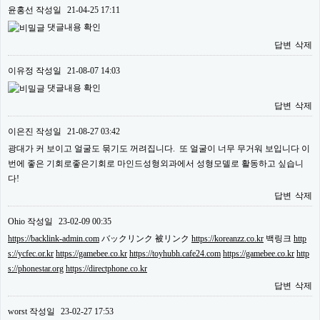
윤홍선
작성일
21-04-25 17:11
댓글내용 확인
답변
삭제
이유정
작성일
21-08-07 14:03
댓글내용 확인
답변
삭제
이은진
작성일
21-08-27 03:42
광대가 커 보이고 얼굴도 묶기도 꺼려집니다. 또 얼굴이 너무 무거워 보입니다 이
번에 좋은 기회로좋은기회로 마인드성형외과에서 성형모델로 활동하고 싶습니
다!
답변
삭제
Ohio
작성일
23-02-09 00:35
https://backlink-admin.com
バックリンク 被リンク
https://koreanzz.co.kr
백링크
http
s://ycfec.or.kr
https://gamebee.co.kr
https://toyhubh.cafe24.com
https://gamebee.co.kr
http
s://phonestar.org
https://directphone.co.kr
답변
삭제
worst
작성일
23-02-27 17:53