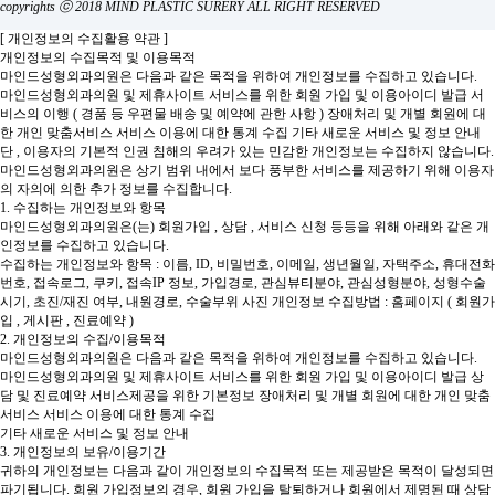
copyrights ⓒ 2018 MIND PLASTIC SURERY ALL RIGHT RESERVED
[ 개인정보의 수집활용 약관 ]
개인정보의 수집목적 및 이용목적
마인드성형외과의원은 다음과 같은 목적을 위하여 개인정보를 수집하고 있습니다.
마인드성형외과의원 및 제휴사이트 서비스를 위한 회원 가입 및 이용아이디 발급
서
비스의 이행 ( 경품 등 우편물 배송 및 예약에 관한 사항 )
장애처리 및 개별 회원에 대
한 개인 맞춤서비스
서비스 이용에 대한 통계 수집
기타 새로운 서비스 및 정보 안내
단 , 이용자의 기본적 인권 침해의 우려가 있는 민감한 개인정보는 수집하지 않습니다.
마인드성형외과의원은 상기 범위 내에서 보다 풍부한 서비스를 제공하기 위해 이용자
의 자의에 의한 추가 정보를 수집합니다.
1. 수집하는 개인정보와 항목
마인드성형외과의원은(는) 회원가입 , 상담 , 서비스 신청 등등을 위해 아래와 같은 개
인정보를 수집하고 있습니다.
수집하는 개인정보와 항목 : 이름, ID, 비밀번호, 이메일, 생년월일, 자택주소, 휴대전화
번호, 접속로그, 쿠키, 접속IP 정보, 가입경로, 관심뷰티분야, 관심성형분야, 성형수술
시기, 초진/재진 여부, 내원경로, 수술부위 사진
개인정보 수집방법 : 홈페이지 ( 회원가
입 , 게시판 , 진료예약 )
2. 개인정보의 수집/이용목적
마인드성형외과의원은 다음과 같은 목적을 위하여 개인정보를 수집하고 있습니다.
마인드성형외과의원 및 제휴사이트 서비스를 위한 회원 가입 및 이용아이디 발급
상
담 및 진료예약 서비스제공을 위한 기본정보
장애처리 및 개별 회원에 대한 개인 맞춤
서비스
서비스 이용에 대한 통계 수집
기타 새로운 서비스 및 정보 안내
3. 개인정보의 보유/이용기간
귀하의 개인정보는 다음과 같이 개인정보의 수집목적 또는 제공받은 목적이 달성되면
파기됩니다.
회원 가입정보의 경우, 회원 가입을 탈퇴하거나 회원에서 제명된 때
상담