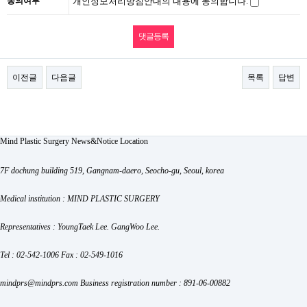
동의여부
개인정보처리방침안내의 내용에 동의합니다.
이전글
다음글
목록
답변
Mind Plastic Surgery
News&Notice
Location
7F dochung building 519, Gangnam-daero, Seocho-gu, Seoul, korea
Medical institution : MIND PLASTIC SURGERY
Representatives : YoungTaek Lee. GangWoo Lee.
Tel : 02-542-1006
Fax : 02-549-1016
mindprs@mindprs.com
Business registration number : 891-06-00882