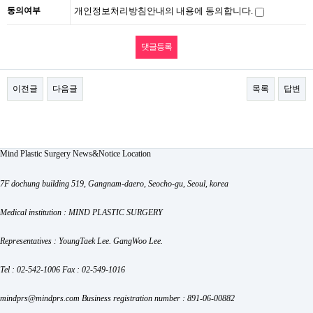
동의여부
개인정보처리방침안내의 내용에 동의합니다.
이전글
다음글
목록
답변
Mind Plastic Surgery
News&Notice
Location
7F dochung building 519, Gangnam-daero, Seocho-gu, Seoul, korea
Medical institution : MIND PLASTIC SURGERY
Representatives : YoungTaek Lee. GangWoo Lee.
Tel : 02-542-1006
Fax : 02-549-1016
mindprs@mindprs.com
Business registration number : 891-06-00882