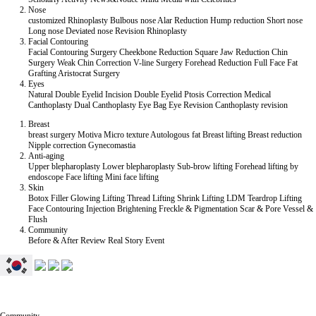
Nose
customized Rhinoplasty
Bulbous nose
Alar Reduction
Hump reduction
Short nose
Long nose
Deviated nose
Revision Rhinoplasty
Facial Contouring
Facial Contouring Surgery
Cheekbone Reduction
Square Jaw Reduction
Chin
Surgery
Weak Chin Correction
V-line Surgery
Forehead Reduction
Full Face Fat
Grafting
Aristocrat Surgery
Eyes
Natural Double Eyelid
Incision Double Eyelid
Ptosis Correction
Medical
Canthoplasty
Dual Canthoplasty
Eye Bag
Eye Revision
Canthoplasty revision
Breast
breast surgery
Motiva
Micro texture
Autologous fat
Breast lifting
Breast reduction
Nipple correction
Gynecomastia
Anti-aging
Upper blepharoplasty
Lower blepharoplasty
Sub-brow lifting
Forehead lifting by
endoscope
Face lifting
Mini face lifting
Skin
Botox
Filler
Glowing Lifting
Thread Lifting
Shrink Lifting
LDM Teardrop Lifting
Face Contouring Injection
Brightening
Freckle & Pigmentation
Scar & Pore
Vessel &
Flush
Community
Before & After
Review
Real Story
Event