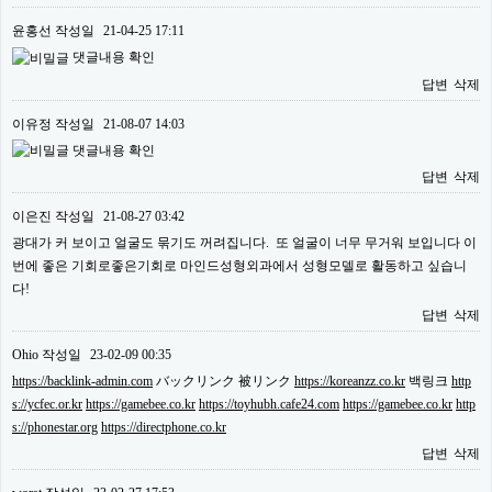
윤홍선
작성일
21-04-25 17:11
댓글내용 확인
답변
삭제
이유정
작성일
21-08-07 14:03
댓글내용 확인
답변
삭제
이은진
작성일
21-08-27 03:42
광대가 커 보이고 얼굴도 묶기도 꺼려집니다. 또 얼굴이 너무 무거워 보입니다 이
번에 좋은 기회로좋은기회로 마인드성형외과에서 성형모델로 활동하고 싶습니
다!
답변
삭제
Ohio
작성일
23-02-09 00:35
https://backlink-admin.com
バックリンク 被リンク
https://koreanzz.co.kr
백링크
http
s://ycfec.or.kr
https://gamebee.co.kr
https://toyhubh.cafe24.com
https://gamebee.co.kr
http
s://phonestar.org
https://directphone.co.kr
답변
삭제