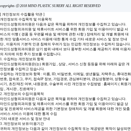
copyrights ⓒ 2018 MIND PLASTIC SURERY ALL RIGHT RESERVED
[ 개인정보의 수집활용 약관 ]
개인정보의 수집목적 및 이용목적
마인드성형외과의원은 다음과 같은 목적을 위하여 개인정보를 수집하고 있습니다.
마인드성형외과의원 및 제휴사이트 서비스를 위한 회원 가입 및 이용아이디 발급
서
비스의 이행 ( 경품 등 우편물 배송 및 예약에 관한 사항 )
장애처리 및 개별 회원에 대
한 개인 맞춤서비스
서비스 이용에 대한 통계 수집
기타 새로운 서비스 및 정보 안내
단 , 이용자의 기본적 인권 침해의 우려가 있는 민감한 개인정보는 수집하지 않습니다.
마인드성형외과의원은 상기 범위 내에서 보다 풍부한 서비스를 제공하기 위해 이용자
의 자의에 의한 추가 정보를 수집합니다.
1. 수집하는 개인정보와 항목
마인드성형외과의원은(는) 회원가입 , 상담 , 서비스 신청 등등을 위해 아래와 같은 개
인정보를 수집하고 있습니다.
수집하는 개인정보와 항목 : 이름, ID, 비밀번호, 이메일, 생년월일, 자택주소, 휴대전화
번호, 접속로그, 쿠키, 접속IP 정보, 가입경로, 관심뷰티분야, 관심성형분야, 성형수술
시기, 초진/재진 여부, 내원경로, 수술부위 사진
개인정보 수집방법 : 홈페이지 ( 회원가
입 , 게시판 , 진료예약 )
2. 개인정보의 수집/이용목적
마인드성형외과의원은 다음과 같은 목적을 위하여 개인정보를 수집하고 있습니다.
마인드성형외과의원 및 제휴사이트 서비스를 위한 회원 가입 및 이용아이디 발급
상
담 및 진료예약 서비스제공을 위한 기본정보
장애처리 및 개별 회원에 대한 개인 맞춤
서비스
서비스 이용에 대한 통계 수집
기타 새로운 서비스 및 정보 안내
3. 개인정보의 보유/이용기간
귀하의 개인정보는 다음과 같이 개인정보의 수집목적 또는 제공받은 목적이 달성되면