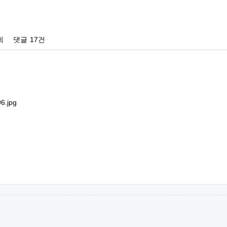
회
댓글
17건