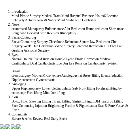
Introduction
Mind Plastic Surgery
Medical Team
Mind Hospital
Business Hours&Location
Scholarly Activity
News&Notice
Mind Media
with Celebrities
Nose
customized Rhinoplasty
Bulbous nose
Alar Reduction
Hump reduction
Short nose
Long nose
Deviated nose
Revision Rhinoplasty
Facial Contouring
Facial Contouring Surgery
Cheekbone Reduction
Square Jaw Reduction
Chin
Surgery
Weak Chin Correction
V-line Surgery
Forehead Reduction
Full Face Fat
Grafting
Aristocrat Surgery
Eyes
Natural Double Eyelid
Incision Double Eyelid
Ptosis Correction
Medical
Canthoplasty
Dual Canthoplasty
Eye Bag
Eye Revision
Canthoplasty revision
Breast
breast surgery
Motiva
Micro texture
Autologous fat
Breast lifting
Breast reduction
Nipple correction
Gynecomastia
Anti-aging
Upper blepharoplasty
Lower blepharoplasty
Sub-brow lifting
Forehead lifting by
endoscope
Face lifting
Mini face lifting
Skin
Botox
Filler
Glowing Lifting
Thread Lifting
Shrink Lifting
LDM Teardrop Lifting
Face Contouring Injection
Brightening
Freckle & Pigmentation
Scar & Pore
Vessel &
Flush
Community
Before & After
Review
Real Story
Event