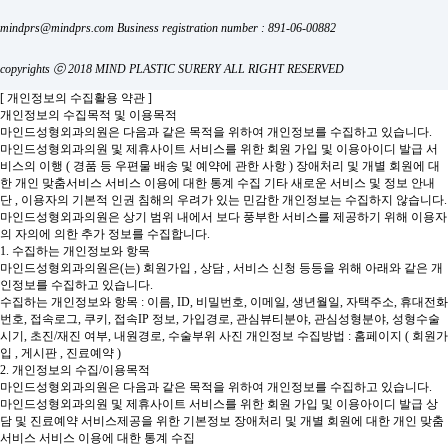
mindprs@mindprs.com
Business registration number : 891-06-00882
copyrights ⓒ 2018 MIND PLASTIC SURERY ALL RIGHT RESERVED
[ 개인정보의 수집활용 약관 ]
개인정보의 수집목적 및 이용목적
마인드성형외과의원은 다음과 같은 목적을 위하여 개인정보를 수집하고 있습니다.
마인드성형외과의원 및 제휴사이트 서비스를 위한 회원 가입 및 이용아이디 발급
서
비스의 이행 ( 경품 등 우편물 배송 및 예약에 관한 사항 )
장애처리 및 개별 회원에 대
한 개인 맞춤서비스
서비스 이용에 대한 통계 수집
기타 새로운 서비스 및 정보 안내
단 , 이용자의 기본적 인권 침해의 우려가 있는 민감한 개인정보는 수집하지 않습니다.
마인드성형외과의원은 상기 범위 내에서 보다 풍부한 서비스를 제공하기 위해 이용자
의 자의에 의한 추가 정보를 수집합니다.
1. 수집하는 개인정보와 항목
마인드성형외과의원은(는) 회원가입 , 상담 , 서비스 신청 등등을 위해 아래와 같은 개
인정보를 수집하고 있습니다.
수집하는 개인정보와 항목 : 이름, ID, 비밀번호, 이메일, 생년월일, 자택주소, 휴대전화
번호, 접속로그, 쿠키, 접속IP 정보, 가입경로, 관심뷰티분야, 관심성형분야, 성형수술
시기, 초진/재진 여부, 내원경로, 수술부위 사진
개인정보 수집방법 : 홈페이지 ( 회원가
입 , 게시판 , 진료예약 )
2. 개인정보의 수집/이용목적
마인드성형외과의원은 다음과 같은 목적을 위하여 개인정보를 수집하고 있습니다.
마인드성형외과의원 및 제휴사이트 서비스를 위한 회원 가입 및 이용아이디 발급
상
담 및 진료예약 서비스제공을 위한 기본정보
장애처리 및 개별 회원에 대한 개인 맞춤
서비스
서비스 이용에 대한 통계 수집