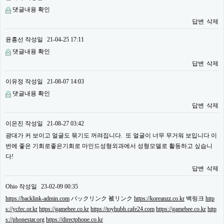
댓글내용 확인
답변
삭제
윤홍선
작성일
21-04-25 17:11
댓글내용 확인
답변
삭제
이유정
작성일
21-08-07 14:03
댓글내용 확인
답변
삭제
이은진
작성일
21-08-27 03:42
광대가 커 보이고 얼굴도 묶기도 꺼려집니다. 또 얼굴이 너무 무거워 보입니다 이
번에 좋은 기회로좋은기회로 마인드성형외과에서 성형모델로 활동하고 싶습니
다!
답변
삭제
Ohio
작성일
23-02-09 00:35
https://backlink-admin.com
バックリンク 被リンク
https://koreanzz.co.kr
백링크
http
s://ycfec.or.kr
https://gamebee.co.kr
https://toyhubh.cafe24.com
https://gamebee.co.kr
http
s://phonestar.org
https://directphone.co.kr