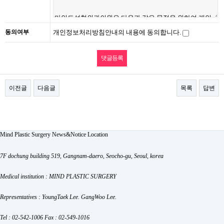
동의여부
개인정보처리방침안내의 내용에 동의합니다.
이전글
다음글
목록
답변
Mind Plastic Surgery
News&Notice
Location
7F dochung building 519, Gangnam-daero, Seocho-gu, Seoul, korea
Medical institution : MIND PLASTIC SURGERY
Representatives : YoungTaek Lee. GangWoo Lee.
Tel : 02-542-1006
Fax : 02-549-1016