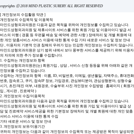
copyrights ⓒ 2018 MIND PLASTIC SURERY ALL RIGHT RESERVED
[ 개인정보의 수집활용 약관 ]
개인정보의 수집목적 및 이용목적
마인드성형외과의원은 다음과 같은 목적을 위하여 개인정보를 수집하고 있습니다.
마인드성형외과의원 및 제휴사이트 서비스를 위한 회원 가입 및 이용아이디 발급
서
비스의 이행 ( 경품 등 우편물 배송 및 예약에 관한 사항 )
장애처리 및 개별 회원에 대
한 개인 맞춤서비스
서비스 이용에 대한 통계 수집
기타 새로운 서비스 및 정보 안내
단 , 이용자의 기본적 인권 침해의 우려가 있는 민감한 개인정보는 수집하지 않습니다.
마인드성형외과의원은 상기 범위 내에서 보다 풍부한 서비스를 제공하기 위해 이용자
의 자의에 의한 추가 정보를 수집합니다.
1. 수집하는 개인정보와 항목
마인드성형외과의원은(는) 회원가입 , 상담 , 서비스 신청 등등을 위해 아래와 같은 개
인정보를 수집하고 있습니다.
수집하는 개인정보와 항목 : 이름, ID, 비밀번호, 이메일, 생년월일, 자택주소, 휴대전화
번호, 접속로그, 쿠키, 접속IP 정보, 가입경로, 관심뷰티분야, 관심성형분야, 성형수술
시기, 초진/재진 여부, 내원경로, 수술부위 사진
개인정보 수집방법 : 홈페이지 ( 회원가
입 , 게시판 , 진료예약 )
2. 개인정보의 수집/이용목적
마인드성형외과의원은 다음과 같은 목적을 위하여 개인정보를 수집하고 있습니다.
마인드성형외과의원 및 제휴사이트 서비스를 위한 회원 가입 및 이용아이디 발급
상
담 및 진료예약 서비스제공을 위한 기본정보
장애처리 및 개별 회원에 대한 개인 맞춤
서비스
서비스 이용에 대한 통계 수집
기타 새로운 서비스 및 정보 안내
3. 개인정보의 보유/이용기간
귀하의 개인정보는 다음과 같이 개인정보의 수집목적 또는 제공받은 목적이 달성되면