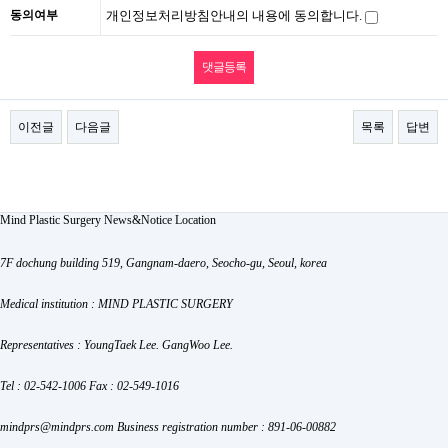
동의여부
개인정보처리방침안내의 내용에 동의합니다.
이전글
다음글
목록
답변
Mind Plastic Surgery
News&Notice
Location
7F dochung building 519, Gangnam-daero, Seocho-gu, Seoul, korea
Medical institution : MIND PLASTIC SURGERY
Representatives : YoungTaek Lee. GangWoo Lee.
Tel : 02-542-1006
Fax : 02-549-1016
mindprs@mindprs.com
Business registration number : 891-06-00882