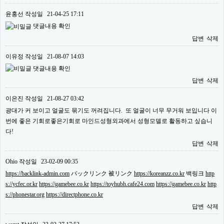
윤홍선
작성일
21-04-25 17:11
댓글내용 확인
답변
삭제
이유정
작성일
21-08-07 14:03
댓글내용 확인
답변
삭제
이은진
작성일
21-08-27 03:42
광대가 커 보이고 얼굴도 묶기도 꺼려집니다. 또 얼굴이 너무 무거워 보입니다 이
번에 좋은 기회로좋은기회로 마인드성형외과에서 성형모델로 활동하고 싶습니
다!
답변
삭제
Ohio
작성일
23-02-09 00:35
https://backlink-admin.com
バックリンク 被リンク
https://koreanzz.co.kr
백링크
http
s://ycfec.or.kr
https://gamebee.co.kr
https://toyhubh.cafe24.com
https://gamebee.co.kr
http
s://phonestar.org
https://directphone.co.kr
답변
삭제