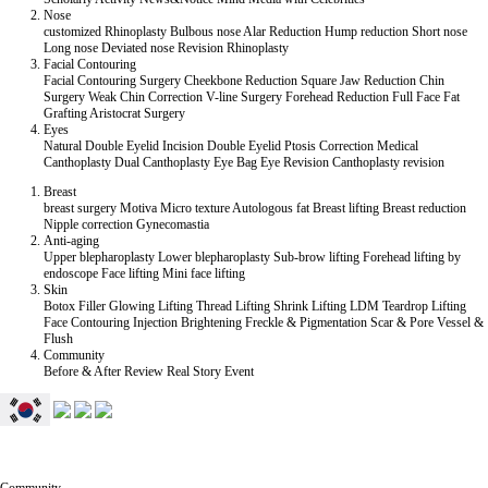
Nose
customized Rhinoplasty
Bulbous nose
Alar Reduction
Hump reduction
Short nose
Long nose
Deviated nose
Revision Rhinoplasty
Facial Contouring
Facial Contouring Surgery
Cheekbone Reduction
Square Jaw Reduction
Chin
Surgery
Weak Chin Correction
V-line Surgery
Forehead Reduction
Full Face Fat
Grafting
Aristocrat Surgery
Eyes
Natural Double Eyelid
Incision Double Eyelid
Ptosis Correction
Medical
Canthoplasty
Dual Canthoplasty
Eye Bag
Eye Revision
Canthoplasty revision
Breast
breast surgery
Motiva
Micro texture
Autologous fat
Breast lifting
Breast reduction
Nipple correction
Gynecomastia
Anti-aging
Upper blepharoplasty
Lower blepharoplasty
Sub-brow lifting
Forehead lifting by
endoscope
Face lifting
Mini face lifting
Skin
Botox
Filler
Glowing Lifting
Thread Lifting
Shrink Lifting
LDM Teardrop Lifting
Face Contouring Injection
Brightening
Freckle & Pigmentation
Scar & Pore
Vessel &
Flush
Community
Before & After
Review
Real Story
Event