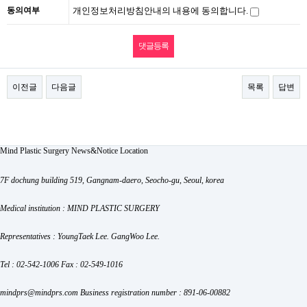
동의여부
개인정보처리방침안내의 내용에 동의합니다.
이전글
다음글
목록
답변
Mind Plastic Surgery
News&Notice
Location
7F dochung building 519, Gangnam-daero, Seocho-gu, Seoul, korea
Medical institution : MIND PLASTIC SURGERY
Representatives : YoungTaek Lee. GangWoo Lee.
Tel : 02-542-1006
Fax : 02-549-1016
mindprs@mindprs.com
Business registration number : 891-06-00882