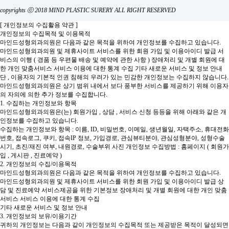
copyrights ⓒ 2018 MIND PLASTIC SURERY ALL RIGHT RESERVED
[ 개인정보의 수집활용 약관 ]
개인정보의 수집목적 및 이용목적
마인드성형외과의원은 다음과 같은 목적을 위하여 개인정보를 수집하고 있습니다.
마인드성형외과의원 및 제휴사이트 서비스를 위한 회원 가입 및 이용아이디 발급
서
비스의 이행 ( 경품 등 우편물 배송 및 예약에 관한 사항 )
장애처리 및 개별 회원에 대
한 개인 맞춤서비스
서비스 이용에 대한 통계 수집
기타 새로운 서비스 및 정보 안내
단 , 이용자의 기본적 인권 침해의 우려가 있는 민감한 개인정보는 수집하지 않습니다.
마인드성형외과의원은 상기 범위 내에서 보다 풍부한 서비스를 제공하기 위해 이용자
의 자의에 의한 추가 정보를 수집합니다.
1. 수집하는 개인정보와 항목
마인드성형외과의원은(는) 회원가입 , 상담 , 서비스 신청 등등을 위해 아래와 같은 개
인정보를 수집하고 있습니다.
수집하는 개인정보와 항목 : 이름, ID, 비밀번호, 이메일, 생년월일, 자택주소, 휴대전화
번호, 접속로그, 쿠키, 접속IP 정보, 가입경로, 관심뷰티분야, 관심성형분야, 성형수술
시기, 초진/재진 여부, 내원경로, 수술부위 사진
개인정보 수집방법 : 홈페이지 ( 회원가
입 , 게시판 , 진료예약 )
2. 개인정보의 수집/이용목적
마인드성형외과의원은 다음과 같은 목적을 위하여 개인정보를 수집하고 있습니다.
마인드성형외과의원 및 제휴사이트 서비스를 위한 회원 가입 및 이용아이디 발급
상
담 및 진료예약 서비스제공을 위한 기본정보
장애처리 및 개별 회원에 대한 개인 맞춤
서비스
서비스 이용에 대한 통계 수집
기타 새로운 서비스 및 정보 안내
3. 개인정보의 보유/이용기간
귀하의 개인정보는 다음과 같이 개인정보의 수집목적 또는 제공받은 목적이 달성되면