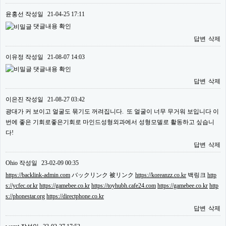
윤홍선
작성일
21-04-25 17:11
댓글내용 확인
답변
삭제
이유정
작성일
21-08-07 14:03
댓글내용 확인
답변
삭제
이은진
작성일
21-08-27 03:42
광대가 커 보이고 얼굴도 묶기도 꺼려집니다. 또 얼굴이 너무 무거워 보입니다 이
번에 좋은 기회로좋은기회로 마인드성형외과에서 성형모델로 활동하고 싶습니
다!
답변
삭제
Ohio
작성일
23-02-09 00:35
https://backlink-admin.com
バックリンク 被リンク
https://koreanzz.co.kr
백링크
http
s://ycfec.or.kr
https://gamebee.co.kr
https://toyhubh.cafe24.com
https://gamebee.co.kr
http
s://phonestar.org
https://directphone.co.kr
답변
삭제