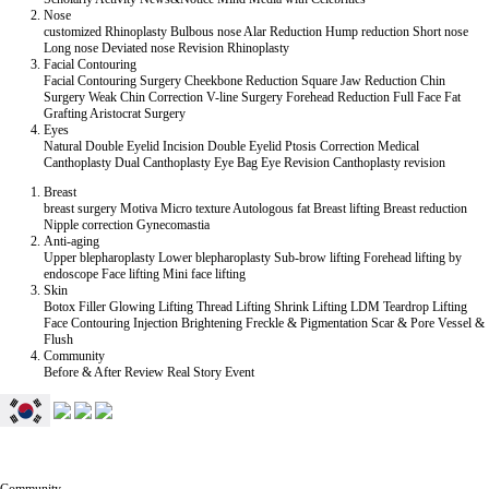
Nose
customized Rhinoplasty
Bulbous nose
Alar Reduction
Hump reduction
Short nose
Long nose
Deviated nose
Revision Rhinoplasty
Facial Contouring
Facial Contouring Surgery
Cheekbone Reduction
Square Jaw Reduction
Chin
Surgery
Weak Chin Correction
V-line Surgery
Forehead Reduction
Full Face Fat
Grafting
Aristocrat Surgery
Eyes
Natural Double Eyelid
Incision Double Eyelid
Ptosis Correction
Medical
Canthoplasty
Dual Canthoplasty
Eye Bag
Eye Revision
Canthoplasty revision
Breast
breast surgery
Motiva
Micro texture
Autologous fat
Breast lifting
Breast reduction
Nipple correction
Gynecomastia
Anti-aging
Upper blepharoplasty
Lower blepharoplasty
Sub-brow lifting
Forehead lifting by
endoscope
Face lifting
Mini face lifting
Skin
Botox
Filler
Glowing Lifting
Thread Lifting
Shrink Lifting
LDM Teardrop Lifting
Face Contouring Injection
Brightening
Freckle & Pigmentation
Scar & Pore
Vessel &
Flush
Community
Before & After
Review
Real Story
Event