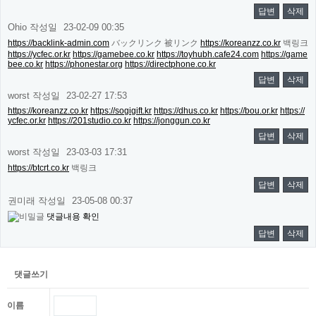
답변
삭제
Ohio
작성일
23-02-09 00:35
https://backlink-admin.com
バックリンク 被リンク
https://koreanzz.co.kr
백링크
https://ycfec.or.kr
https://gamebee.co.kr
https://toyhubh.cafe24.com
https://game
bee.co.kr
https://phonestar.org
https://directphone.co.kr
답변
삭제
worst
작성일
23-02-27 17:53
https://koreanzz.co.kr
https://sogigift.kr
https://dhus.co.kr
https://bou.or.kr
https://
ycfec.or.kr
https://201studio.co.kr
https://jonggun.co.kr
답변
삭제
worst
작성일
23-03-03 17:31
https://btcrt.co.kr
백링크
답변
삭제
권미래
작성일
23-05-08 00:37
댓글내용 확인
답변
삭제
댓글쓰기
이름