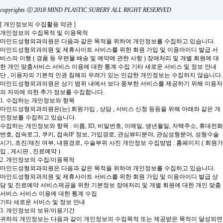
copyrights ⓒ 2018 MIND PLASTIC SURERY ALL RIGHT RESERVED
[ 개인정보의 수집활용 약관 ]
개인정보의 수집목적 및 이용목적
마인드성형외과의원은 다음과 같은 목적을 위하여 개인정보를 수집하고 있습니다.
마인드성형외과의원 및 제휴사이트 서비스를 위한 회원 가입 및 이용아이디 발급
서
비스의 이행 ( 경품 등 우편물 배송 및 예약에 관한 사항 )
장애처리 및 개별 회원에 대
한 개인 맞춤서비스
서비스 이용에 대한 통계 수집
기타 새로운 서비스 및 정보 안내
단 , 이용자의 기본적 인권 침해의 우려가 있는 민감한 개인정보는 수집하지 않습니다.
마인드성형외과의원은 상기 범위 내에서 보다 풍부한 서비스를 제공하기 위해 이용자
의 자의에 의한 추가 정보를 수집합니다.
1. 수집하는 개인정보와 항목
마인드성형외과의원은(는) 회원가입 , 상담 , 서비스 신청 등등을 위해 아래와 같은 개
인정보를 수집하고 있습니다.
수집하는 개인정보와 항목 : 이름, ID, 비밀번호, 이메일, 생년월일, 자택주소, 휴대전화
번호, 접속로그, 쿠키, 접속IP 정보, 가입경로, 관심뷰티분야, 관심성형분야, 성형수술
시기, 초진/재진 여부, 내원경로, 수술부위 사진
개인정보 수집방법 : 홈페이지 ( 회원가
입 , 게시판 , 진료예약 )
2. 개인정보의 수집/이용목적
마인드성형외과의원은 다음과 같은 목적을 위하여 개인정보를 수집하고 있습니다.
마인드성형외과의원 및 제휴사이트 서비스를 위한 회원 가입 및 이용아이디 발급
상
담 및 진료예약 서비스제공을 위한 기본정보
장애처리 및 개별 회원에 대한 개인 맞춤
서비스
서비스 이용에 대한 통계 수집
기타 새로운 서비스 및 정보 안내
3. 개인정보의 보유/이용기간
귀하의 개인정보는 다음과 같이 개인정보의 수집목적 또는 제공받은 목적이 달성되면