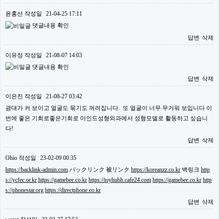
윤홍선
작성일
21-04-25 17:11
댓글내용 확인
답변
삭제
이유정
작성일
21-08-07 14:03
댓글내용 확인
답변
삭제
이은진
작성일
21-08-27 03:42
광대가 커 보이고 얼굴도 묶기도 꺼려집니다. 또 얼굴이 너무 무거워 보입니다 이
번에 좋은 기회로좋은기회로 마인드성형외과에서 성형모델로 활동하고 싶습니
다!
답변
삭제
Ohio
작성일
23-02-09 00:35
https://backlink-admin.com
バックリンク 被リンク
https://koreanzz.co.kr
백링크
http
s://ycfec.or.kr
https://gamebee.co.kr
https://toyhubh.cafe24.com
https://gamebee.co.kr
http
s://phonestar.org
https://directphone.co.kr
답변
삭제