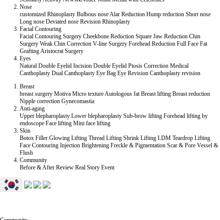
Nose
customized Rhinoplasty
Bulbous nose
Alar Reduction
Hump reduction
Short nose
Long nose
Deviated nose
Revision Rhinoplasty
Facial Contouring
Facial Contouring Surgery
Cheekbone Reduction
Square Jaw Reduction
Chin
Surgery
Weak Chin Correction
V-line Surgery
Forehead Reduction
Full Face Fat
Grafting
Aristocrat Surgery
Eyes
Natural Double Eyelid
Incision Double Eyelid
Ptosis Correction
Medical
Canthoplasty
Dual Canthoplasty
Eye Bag
Eye Revision
Canthoplasty revision
Breast
breast surgery
Motiva
Micro texture
Autologous fat
Breast lifting
Breast reduction
Nipple correction
Gynecomastia
Anti-aging
Upper blepharoplasty
Lower blepharoplasty
Sub-brow lifting
Forehead lifting by
endoscope
Face lifting
Mini face lifting
Skin
Botox
Filler
Glowing Lifting
Thread Lifting
Shrink Lifting
LDM Teardrop Lifting
Face Contouring Injection
Brightening
Freckle & Pigmentation
Scar & Pore
Vessel &
Flush
Community
Before & After
Review
Real Story
Event