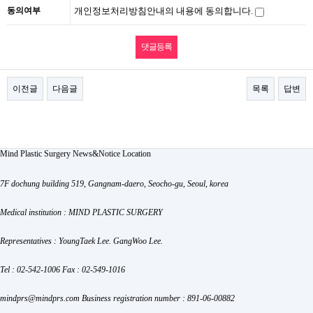
동의여부
개인정보처리방침안내의 내용에 동의합니다.
이전글
다음글
목록
답변
Mind Plastic Surgery
News&Notice
Location
7F dochung building 519, Gangnam-daero, Seocho-gu, Seoul, korea
Medical institution : MIND PLASTIC SURGERY
Representatives : YoungTaek Lee. GangWoo Lee.
Tel : 02-542-1006
Fax : 02-549-1016
mindprs@mindprs.com
Business registration number : 891-06-00882