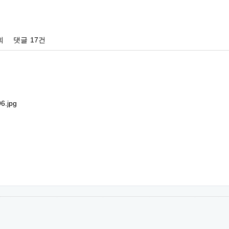
회
댓글
17건