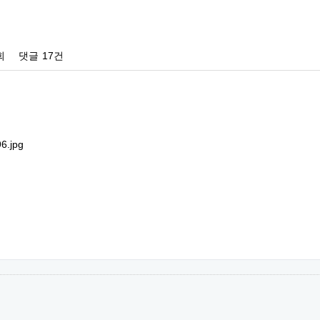
회
댓글
17건