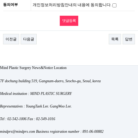
동의여부
개인정보처리방침안내의 내용에 동의합니다.
이전글
다음글
목록
답변
Mind Plastic Surgery
News&Notice
Location
7F dochung building 519, Gangnam-daero, Seocho-gu, Seoul, korea
Medical institution : MIND PLASTIC SURGERY
Representatives : YoungTaek Lee. GangWoo Lee.
Tel : 02-542-1006
Fax : 02-549-1016
mindprs@mindprs.com
Business registration number : 891-06-00882