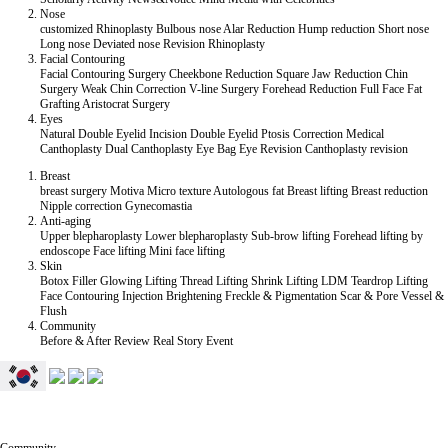
Nose
customized Rhinoplasty
Bulbous nose
Alar Reduction
Hump reduction
Short nose
Long nose
Deviated nose
Revision Rhinoplasty
Facial Contouring
Facial Contouring Surgery
Cheekbone Reduction
Square Jaw Reduction
Chin
Surgery
Weak Chin Correction
V-line Surgery
Forehead Reduction
Full Face Fat
Grafting
Aristocrat Surgery
Eyes
Natural Double Eyelid
Incision Double Eyelid
Ptosis Correction
Medical
Canthoplasty
Dual Canthoplasty
Eye Bag
Eye Revision
Canthoplasty revision
Breast
breast surgery
Motiva
Micro texture
Autologous fat
Breast lifting
Breast reduction
Nipple correction
Gynecomastia
Anti-aging
Upper blepharoplasty
Lower blepharoplasty
Sub-brow lifting
Forehead lifting by
endoscope
Face lifting
Mini face lifting
Skin
Botox
Filler
Glowing Lifting
Thread Lifting
Shrink Lifting
LDM Teardrop Lifting
Face Contouring Injection
Brightening
Freckle & Pigmentation
Scar & Pore
Vessel &
Flush
Community
Before & After
Review
Real Story
Event