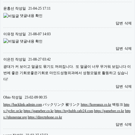
윤홍선
작성일
21-04-25 17:11
댓글내용 확인
답변
삭제
이유정
작성일
21-08-07 14:03
댓글내용 확인
답변
삭제
이은진
작성일
21-08-27 03:42
광대가 커 보이고 얼굴도 묶기도 꺼려집니다. 또 얼굴이 너무 무거워 보입니다 이
번에 좋은 기회로좋은기회로 마인드성형외과에서 성형모델로 활동하고 싶습니
다!
답변
삭제
Ohio
작성일
23-02-09 00:35
https://backlink-admin.com
バックリンク 被リンク
https://koreanzz.co.kr
백링크
http
s://ycfec.or.kr
https://gamebee.co.kr
https://toyhubh.cafe24.com
https://gamebee.co.kr
http
s://phonestar.org
https://directphone.co.kr
답변
삭제