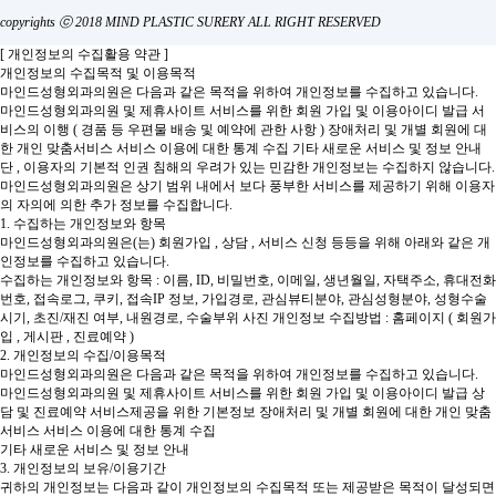
copyrights ⓒ 2018 MIND PLASTIC SURERY ALL RIGHT RESERVED
[ 개인정보의 수집활용 약관 ]
개인정보의 수집목적 및 이용목적
마인드성형외과의원은 다음과 같은 목적을 위하여 개인정보를 수집하고 있습니다.
마인드성형외과의원 및 제휴사이트 서비스를 위한 회원 가입 및 이용아이디 발급
서
비스의 이행 ( 경품 등 우편물 배송 및 예약에 관한 사항 )
장애처리 및 개별 회원에 대
한 개인 맞춤서비스
서비스 이용에 대한 통계 수집
기타 새로운 서비스 및 정보 안내
단 , 이용자의 기본적 인권 침해의 우려가 있는 민감한 개인정보는 수집하지 않습니다.
마인드성형외과의원은 상기 범위 내에서 보다 풍부한 서비스를 제공하기 위해 이용자
의 자의에 의한 추가 정보를 수집합니다.
1. 수집하는 개인정보와 항목
마인드성형외과의원은(는) 회원가입 , 상담 , 서비스 신청 등등을 위해 아래와 같은 개
인정보를 수집하고 있습니다.
수집하는 개인정보와 항목 : 이름, ID, 비밀번호, 이메일, 생년월일, 자택주소, 휴대전화
번호, 접속로그, 쿠키, 접속IP 정보, 가입경로, 관심뷰티분야, 관심성형분야, 성형수술
시기, 초진/재진 여부, 내원경로, 수술부위 사진
개인정보 수집방법 : 홈페이지 ( 회원가
입 , 게시판 , 진료예약 )
2. 개인정보의 수집/이용목적
마인드성형외과의원은 다음과 같은 목적을 위하여 개인정보를 수집하고 있습니다.
마인드성형외과의원 및 제휴사이트 서비스를 위한 회원 가입 및 이용아이디 발급
상
담 및 진료예약 서비스제공을 위한 기본정보
장애처리 및 개별 회원에 대한 개인 맞춤
서비스
서비스 이용에 대한 통계 수집
기타 새로운 서비스 및 정보 안내
3. 개인정보의 보유/이용기간
귀하의 개인정보는 다음과 같이 개인정보의 수집목적 또는 제공받은 목적이 달성되면