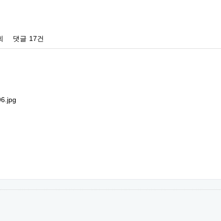
회
댓글
17건