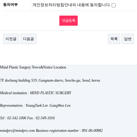
동의여부
개인정보처리방침안내의 내용에 동의합니다.
이전글
다음글
목록
답변
Mind Plastic Surgery
News&Notice
Location
7F dochung building 519, Gangnam-daero, Seocho-gu, Seoul, korea
Medical institution : MIND PLASTIC SURGERY
Representatives : YoungTaek Lee. GangWoo Lee.
Tel : 02-542-1006
Fax : 02-549-1016
mindprs@mindprs.com
Business registration number : 891-06-00882