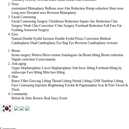
Nose
customized Rhinoplasty
Bulbous nose
Alar Reduction
Hump reduction
Short nose
Long nose
Deviated nose
Revision Rhinoplasty
Facial Contouring
Facial Contouring Surgery
Cheekbone Reduction
Square Jaw Reduction
Chin
Surgery
Weak Chin Correction
V-line Surgery
Forehead Reduction
Full Face Fat
Grafting
Aristocrat Surgery
Eyes
Natural Double Eyelid
Incision Double Eyelid
Ptosis Correction
Medical
Canthoplasty
Dual Canthoplasty
Eye Bag
Eye Revision
Canthoplasty revision
Breast
breast surgery
Motiva
Micro texture
Autologous fat
Breast lifting
Breast reduction
Nipple correction
Gynecomastia
Anti-aging
Upper blepharoplasty
Lower blepharoplasty
Sub-brow lifting
Forehead lifting by
endoscope
Face lifting
Mini face lifting
Skin
Botox
Filler
Glowing Lifting
Thread Lifting
Shrink Lifting
LDM Teardrop Lifting
Face Contouring Injection
Brightening
Freckle & Pigmentation
Scar & Pore
Vessel &
Flush
Community
Before & After
Review
Real Story
Event