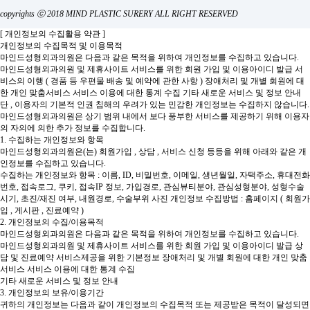
copyrights ⓒ 2018 MIND PLASTIC SURERY ALL RIGHT RESERVED
[ 개인정보의 수집활용 약관 ]
개인정보의 수집목적 및 이용목적
마인드성형외과의원은 다음과 같은 목적을 위하여 개인정보를 수집하고 있습니다.
마인드성형외과의원 및 제휴사이트 서비스를 위한 회원 가입 및 이용아이디 발급
서
비스의 이행 ( 경품 등 우편물 배송 및 예약에 관한 사항 )
장애처리 및 개별 회원에 대
한 개인 맞춤서비스
서비스 이용에 대한 통계 수집
기타 새로운 서비스 및 정보 안내
단 , 이용자의 기본적 인권 침해의 우려가 있는 민감한 개인정보는 수집하지 않습니다.
마인드성형외과의원은 상기 범위 내에서 보다 풍부한 서비스를 제공하기 위해 이용자
의 자의에 의한 추가 정보를 수집합니다.
1. 수집하는 개인정보와 항목
마인드성형외과의원은(는) 회원가입 , 상담 , 서비스 신청 등등을 위해 아래와 같은 개
인정보를 수집하고 있습니다.
수집하는 개인정보와 항목 : 이름, ID, 비밀번호, 이메일, 생년월일, 자택주소, 휴대전화
번호, 접속로그, 쿠키, 접속IP 정보, 가입경로, 관심뷰티분야, 관심성형분야, 성형수술
시기, 초진/재진 여부, 내원경로, 수술부위 사진
개인정보 수집방법 : 홈페이지 ( 회원가
입 , 게시판 , 진료예약 )
2. 개인정보의 수집/이용목적
마인드성형외과의원은 다음과 같은 목적을 위하여 개인정보를 수집하고 있습니다.
마인드성형외과의원 및 제휴사이트 서비스를 위한 회원 가입 및 이용아이디 발급
상
담 및 진료예약 서비스제공을 위한 기본정보
장애처리 및 개별 회원에 대한 개인 맞춤
서비스
서비스 이용에 대한 통계 수집
기타 새로운 서비스 및 정보 안내
3. 개인정보의 보유/이용기간
귀하의 개인정보는 다음과 같이 개인정보의 수집목적 또는 제공받은 목적이 달성되면