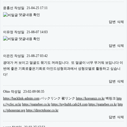
윤홍선
작성일
21-04-25 17:11
댓글내용 확인
답변
삭제
이유정
작성일
21-08-07 14:03
댓글내용 확인
답변
삭제
이은진
작성일
21-08-27 03:42
광대가 커 보이고 얼굴도 묶기도 꺼려집니다. 또 얼굴이 너무 무거워 보입니다 이
번에 좋은 기회로좋은기회로 마인드성형외과에서 성형모델로 활동하고 싶습니
다!
답변
삭제
Ohio
작성일
23-02-09 00:35
https://backlink-admin.com
バックリンク 被リンク
https://koreanzz.co.kr
백링크
http
s://ycfec.or.kr
https://gamebee.co.kr
https://toyhubh.cafe24.com
https://gamebee.co.kr
http
s://phonestar.org
https://directphone.co.kr
답변
삭제