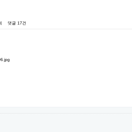
회
댓글
17건